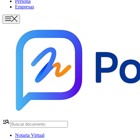
Persona
Empresas
manage_search
Notaria Virtual