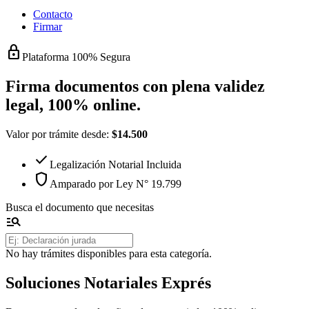
Contacto
Firmar
lock
Plataforma 100% Segura
Firma documentos con
plena validez
legal
, 100% online.
Valor por trámite desde:
$14.500
check
Legalización Notarial Incluida
shield
Amparado por Ley N° 19.799
Busca el documento que necesitas
manage_search
No hay trámites disponibles para esta categoría.
Soluciones Notariales Exprés