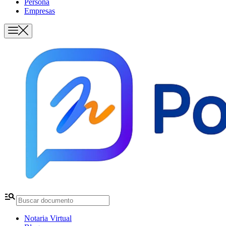
Persona
Empresas
manage_search
Notaria Virtual