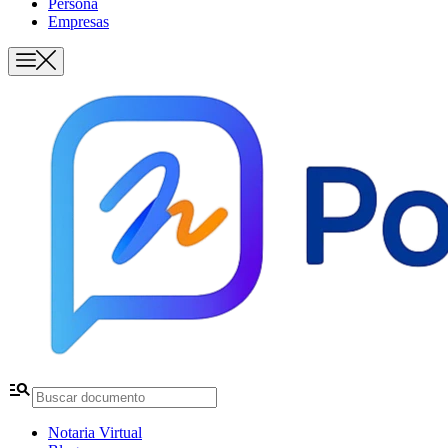
Persona
Empresas
manage_search
Notaria Virtual