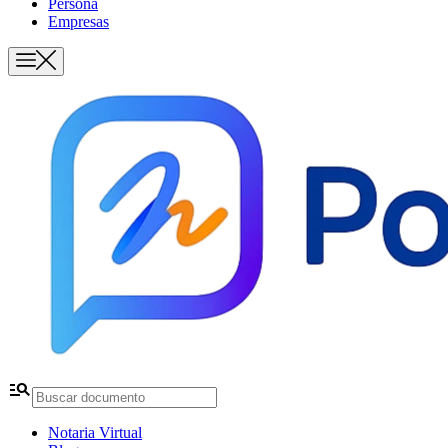
Persona
Empresas
manage_search
Notaria Virtual