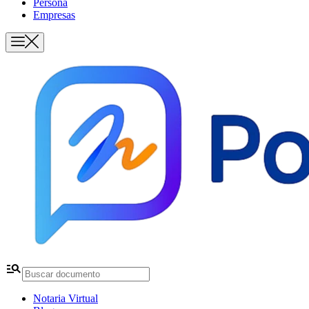
Persona
Empresas
manage_search
Notaria Virtual