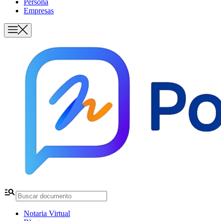
Persona
Empresas
manage_search
Notaria Virtual