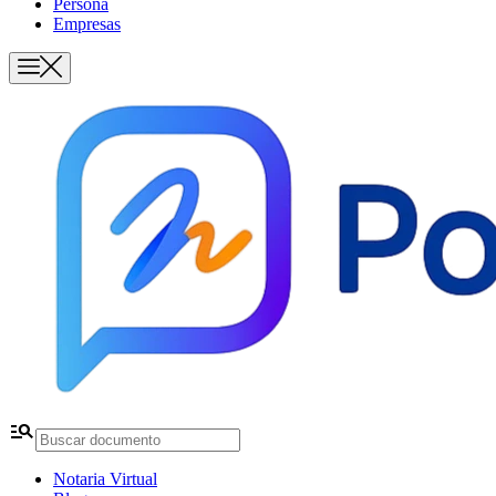
Persona
Empresas
manage_search
Notaria Virtual