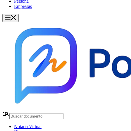
Persona
Empresas
manage_search
Notaria Virtual