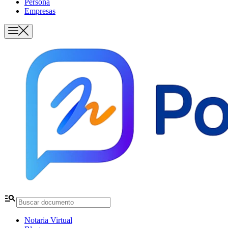
Persona
Empresas
manage_search
Notaria Virtual