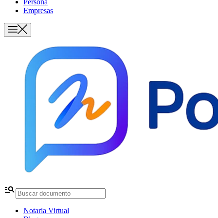
Persona
Empresas
manage_search
Notaria Virtual