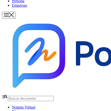
Persona
Empresas
manage_search
Notaria Virtual