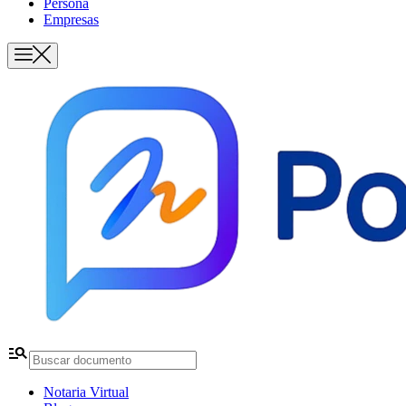
Persona
Empresas
manage_search
Notaria Virtual